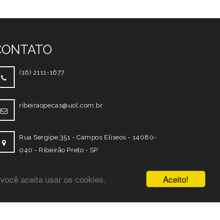
CONTATO
(16) 2111-1677
ribeiraopecas@uol.com.br
Rua Sergipe,351 - Campos Elíseos - 14080-
040 - Ribeirão Preto - SP
Aceito!
 você aceita usar os cookies.