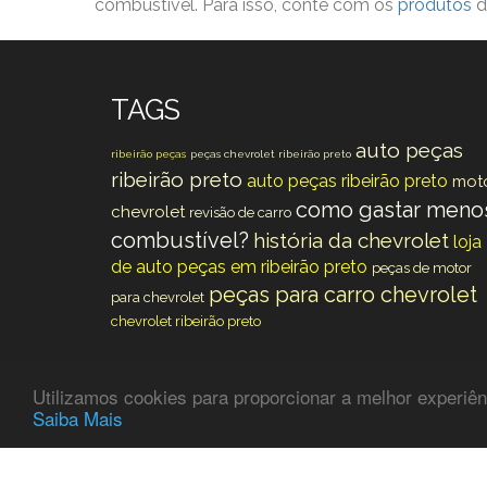
combustível. Para isso, conte com os
produtos
d
TAGS
auto peças
ribeirão peças
peças chevrolet ribeirão preto
ribeirão preto
auto peças ribeirão preto
mot
como gastar meno
chevrolet
revisão de carro
combustível?
história da chevrolet
loja
de auto peças em ribeirão preto
peças de motor
peças para carro chevrolet
para chevrolet
chevrolet ribeirão preto
Utilizamos cookies para proporcionar a melhor experiênc
Saiba Mais