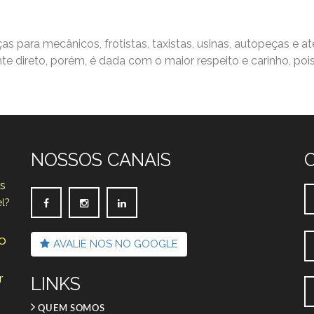
s para mecânicos, frotistas, taxistas, usinas, autopeças e 
nte direto, porém, é dada com o maior respeito e carinho, po
NOSSOS CANAIS
as
l?
ão
AVALIE NOS NO GOOGLE
r
LINKS
QUEM SOMOS