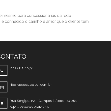
até mesmo para concessionárias da rede
is é conhecido o carinho e amor que o cliente tem
CONTATO
(16) 2111-1677
ribeiraopecas@uol.com.br
Rua Sergipe,351 - Campos Elíseos - 14080-
040 - Ribeirão Preto - SP