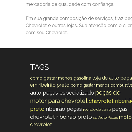
mercadoria de qualidade com confiança.
Em sua grande composição de serviços, traz peça
Chevrolet e outras lojas. Sua atenção com o clie
com seu Chevrolet.
TAGS
loja de auto peç
como gastar menos gasolina
em ribeirão preto
como gastar menos combustíve
peças de
auto peças especializado
motor para chevrolet
chevrolet ribeir
preto
peças
ribeirão peças
revisão de carro
chevrolet ribeirão preto
moto
Auto Peças
S10
chevrolet